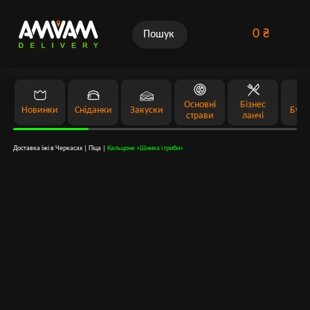
0
₴
Основні
Бізнес
Новинки
Сніданки
Закуски
Бург
страви
ланчі
Доставка їжі в Черкасах
|
Піца
|
Кальцоне «Шинка і гриби»