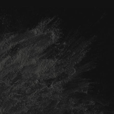
210 г
Чізкейк Нью Йорк
Чізкейк НюЙорк · Чіпс прикраса · Топінг
120 грн
В КОШИК
12