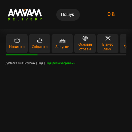
0
₴
Основні
Бізнес
Новинки
Сніданки
Закуски
Бург
страви
ланчі
Доставка їжі в Черкасах
|
Піца
|
Піца Грибна з вершками