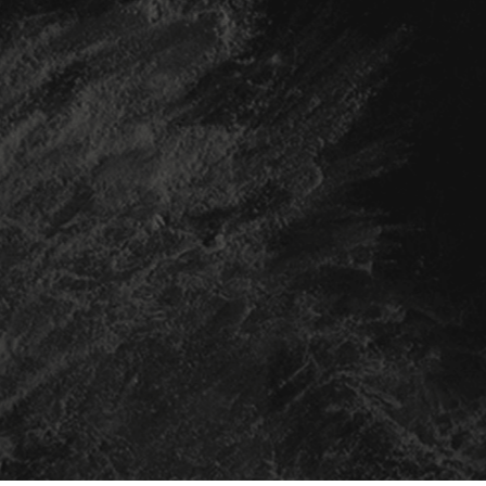
120 грн
В КОШИК
12
350 мл
Лимонад Ожина
80 грн
В КОШИК