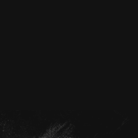
260 грн
В КОШИК
42
210 г
Чізкейк Нью Йорк
Чізкейк НюЙорк · Чіпс прикраса · Топінг